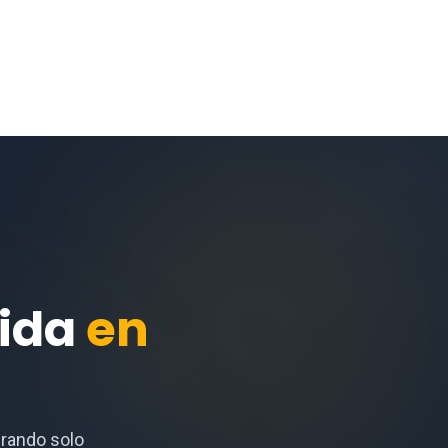
gida
en
prando solo