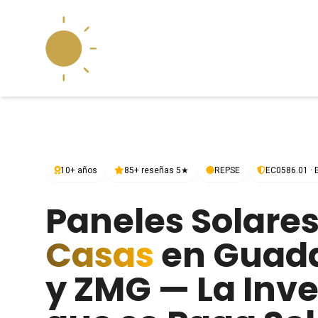
10+ años
85+ reseñas 5★
REPSE
EC0586.01 ·
Paneles Solare
Casas
en Guada
y ZMG — La Inve