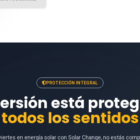
PROTECCIÓN INTEGRAL
versión está prote
todos los sentidos
iertes en energía solar con Solar Change, no estás com