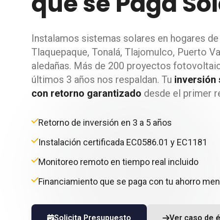
que se Paga So
Instalamos sistemas solares en hogares de 
Tlaquepaque, Tonalá, Tlajomulco, Puerto Va
aledañas. Más de 200 proyectos fotovoltai
últimos 3 años nos respaldan. Tu
inversión 
con retorno garantizado
desde el primer r
Retorno de inversión en 3 a 5 años
Instalación certificada EC0586.01 y EC1181
Monitoreo remoto en tiempo real incluido
Financiamiento que se paga con tu ahorro men
Solicita Presupuesto
Ver caso de é