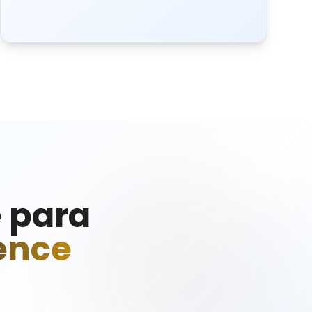
e para
ence