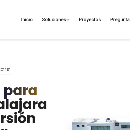
Inicio
Soluciones
Proyectos
Pregunta
 EC1181
s
para
lajara
rsión