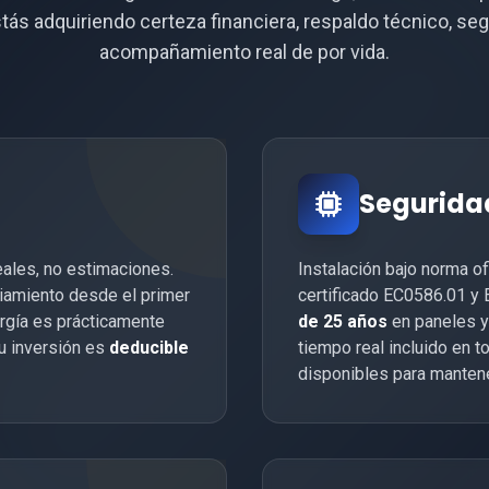
ás adquiriendo certeza financiera, respaldo técnico, seg
acompañamiento real de por vida.
Segurida
eales, no estimaciones.
Instalación bajo norma 
ciamiento desde el primer
certificado EC0586.01 y
rgía es prácticamente
de 25 años
en paneles y
tu inversión es
deducible
tiempo real incluido en 
disponibles para manten